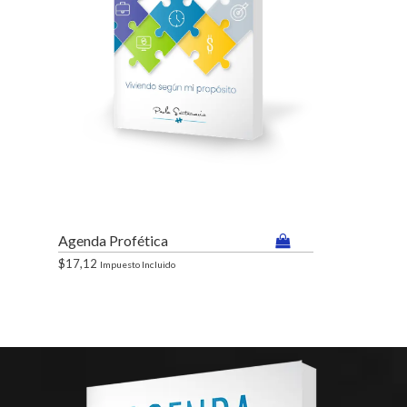
Libro Dios
$
21,39
Impue
Agenda Profética
$
17,12
Impuesto Incluido