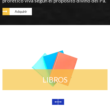
profético viva según el propósito divino del Pa.
Adquirir
LIBROS