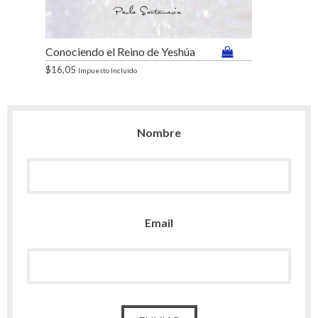
Conociendo el Reino de Yeshúa
$
12,84
Imp
$
16,05
Impuesto Incluido
Nombre
Email