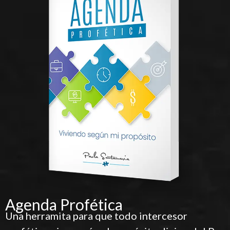
Conociendo el Reino de Yeshúa
$
12,84
Impue
$
16,05
Impuesto Incluido
Agenda Profética
Una herramita para que todo intercesor