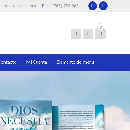
|
ienda.redilkids.com
+1 (786) 758-8851
0
arán en tu proceso de ser un intercesor profético.
Contacto
Mi Cuenta
Elemento del menú