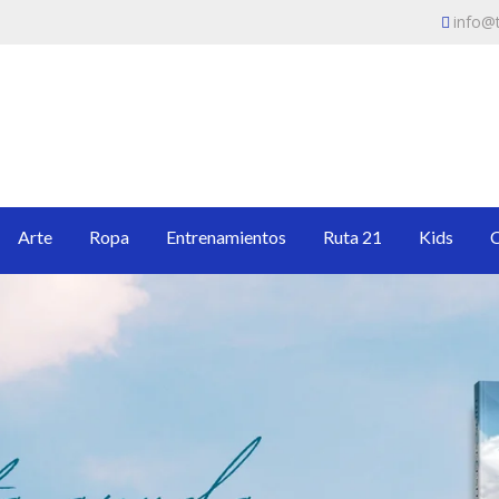
info@t
IENDA DEL INTERCESOR
da del intercesor profético. Encuentra libros, ropa y artículos que te gui
Arte
Ropa
Entrenamientos
Ruta 21
Kids