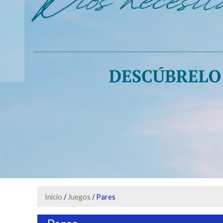
Inicio
/
Juegos
/ Pares