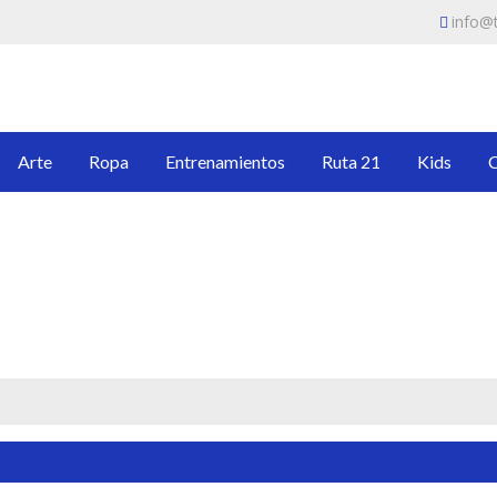
info@t
SOR
, ropa y artículos que te guiarán en tu proceso de ser un intercesor prof
Arte
Ropa
Entrenamientos
Ruta 21
Kids