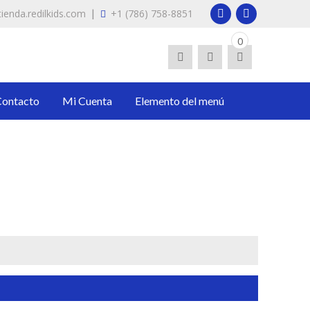
|
ienda.redilkids.com
+1 (786) 758-8851
0
ético.
Contacto
Mi Cuenta
Elemento del menú