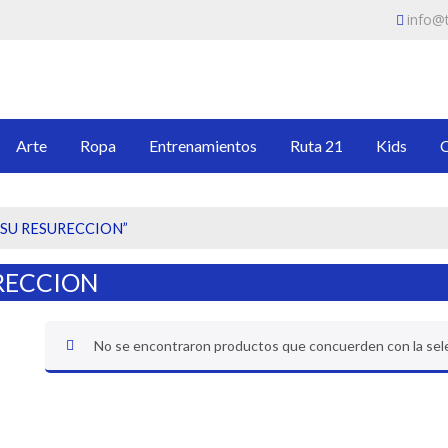
info@t
SOR
, ropa y artículos que te guiarán en tu proceso de ser un intercesor prof
Arte
Ropa
Entrenamientos
Ruta 21
Kids
E SU RESURECCION”
URECCION
No se encontraron productos que concuerden con la sel