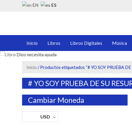
Skip
ES
EN
to
content
LA TIENDA DEL INTERCE
Somos la tienda del intercesor profético. Encuentra libros
Inicio
Libros
Libros Digitales
Música
Inicio
/ Productos etiquetados “# YO SOY PRUEBA D
# YO SOY PRUEBA DE SU RES
Cambiar Moneda
USD