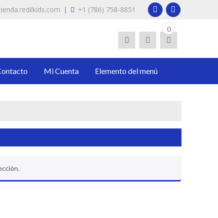
|
ienda.redilkids.com
+1 (786) 758-8851
0
ético.
Contacto
Mi Cuenta
Elemento del menú
ección.