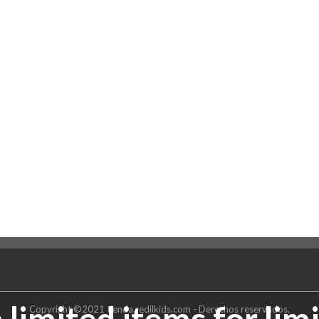
 limited items for lim
Copyright ©2021 tienda.redilkids.com - Derechos reservados.