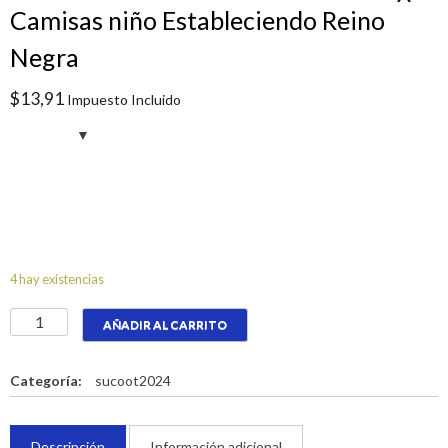
Camisas niño Estableciendo Reino
Negra
$
13,91
Impuesto Incluido
4 hay existencias
Camisas
AÑADIR AL CARRITO
niño
Estableciendo
Reino
Categoría:
sucoot2024
Negra
cantidad
Descripción
Información adicional