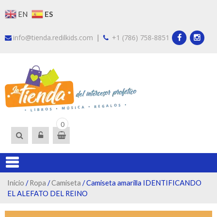
Skip
ES
EN
to
content
|
info@tienda.redilkids.com
+1 (786) 758-8851
LA TIEND
Somos la tienda del
0
intercesor profético.
DEL
Encuentra libros, ropa y
INTERCES
artículos que te guiarán
en tu proceso de ser
un intercesor
profético.
Inicio
/
Ropa
/
Camiseta
/ Camiseta amarilla IDENTIFICANDO
EL ALEFATO DEL REINO