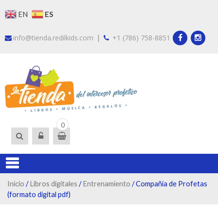
Skip
ES
EN
to
content
|
info@tienda.redilkids.com
+1 (786) 758-8851
LA TIEND
Somos la tienda del
0
intercesor profético.
DEL
Encuentra libros, ropa y
INTERCES
artículos que te guiarán
en tu proceso de ser
un intercesor
profético.
Inicio
/
Libros digitales
/
Entrenamiento
/ Compañía de Profetas
(formato digital pdf)