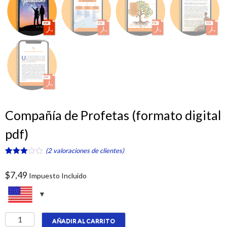
Compañía de Profetas (formato digital
pdf)
(
2
valoraciones de clientes)
Valorado
2
3.00
$
7,49
Impuesto Incluido
sobre
5
basado
en
puntuaciones
de
Compañía
clientes
AÑADIR AL CARRITO