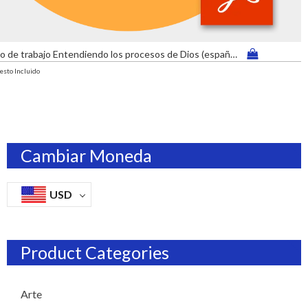
Cuadernillo de trabajo Entendiendo los procesos de Dios (español – formato pdf)
sto Incluido
Cambiar Moneda
USD
Product Categories
Arte