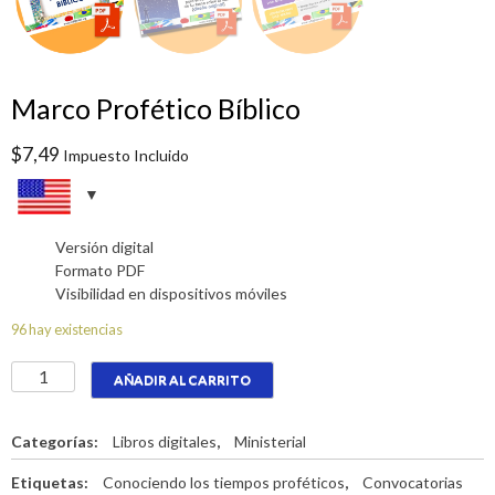
Marco Profético Bíblico
$
7,49
Impuesto Incluido
Versión digital
Formato PDF
Visibilidad en dispositivos móviles
96 hay existencias
Marco
AÑADIR AL CARRITO
Profético
Bíblico
cantidad
Categorías:
Libros digitales
,
Ministerial
Etiquetas:
Conociendo los tiempos proféticos
,
Convocatorias