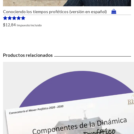
Conociendo los tiempos proféticos (versión en español)
Valorado en
$
12,84
Impuesto Incluido
5.00
de 5
Productos relacionados