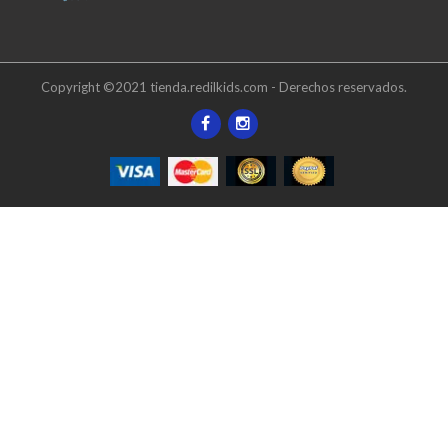
Copyright ©2021 tienda.redilkids.com - Derechos reservados.