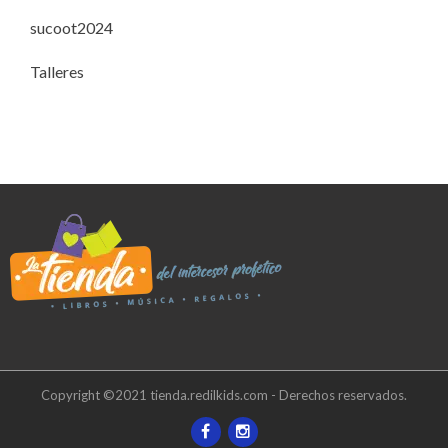
sucoot2024
Talleres
Copyright ©2021 tienda.redilkids.com - Derechos reservados.