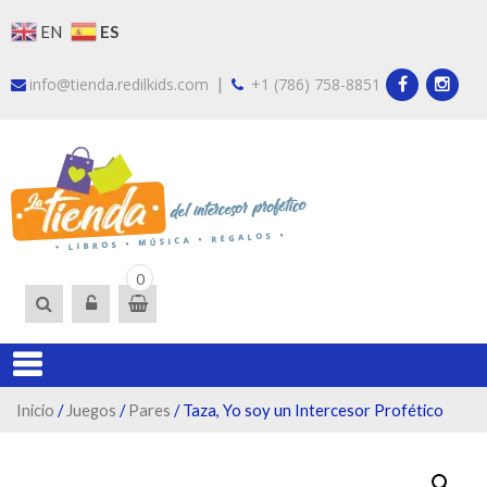
Skip
ES
EN
to
content
|
info@tienda.redilkids.com
+1 (786) 758-8851
LA TIEND
Somos la tienda del
0
intercesor profético.
DEL
Encuentra libros, ropa y
INTERCES
artículos que te guiarán
en tu proceso de ser
un intercesor
profético.
Inicio
/
Juegos
/
Pares
/ Taza, Yo soy un Intercesor Profético