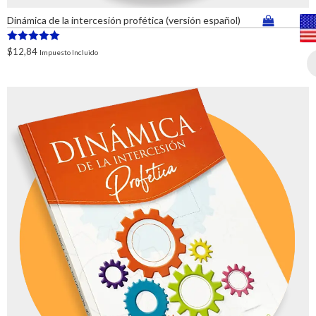
Dinámica de la intercesión profética (versión español)
Valorado en
$
12,84
Impuesto Incluido
5.00
de 5