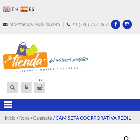
Skip
ES
EN
to
content
|
info@tienda.redilkids.com
+1 (786) 758-8851
LA TIEND
Somos la tienda del
0
intercesor profético.
DEL
Encuentra libros, ropa y
INTERCES
artículos que te guiarán
en tu proceso de ser
un intercesor
profético.
Inicio
/
Ropa
/
Camiseta
/ CAMISETA COORPORATIVA REDIL