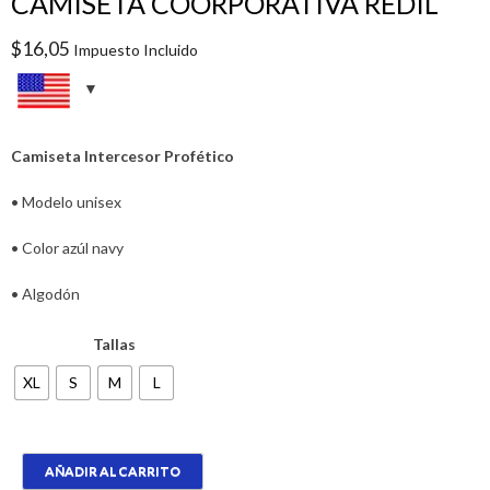
CAMISETA COORPORATIVA REDIL
$
16,05
Impuesto Incluido
Camiseta Intercesor Profético
• Modelo unisex
• Color azúl navy
• Algodón
Tallas
XL
S
M
L
CAMISETA
AÑADIR AL CARRITO
COORPORATIVA