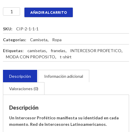
CAMISETA
AÑADIR AL CARRITO
Yo
soy
un
SKU:
CIP-2-1-1-1
intercesor
Categorías:
Camiseta
,
Ropa
profético
cantidad
Etiquetas:
camisetas
,
franelas
,
INTERCESOR PROFETICO
,
MODA CON PROPOSITO
,
t-shirt
Descripción
Información adicional
Valoraciones (0)
Descripción
Un Intercesor Profético manifiesta su identidad en cada
momento. Red de Intercesores Latinoamericanos.