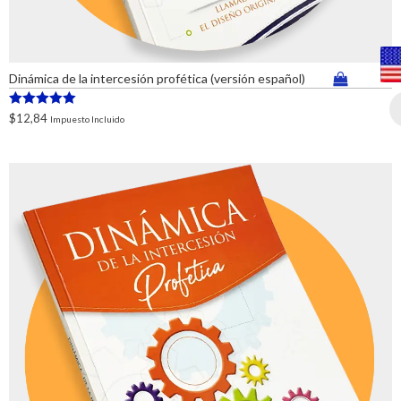
Dinámica de la intercesión profética (versión español)
Valorado en
$
12,84
Impuesto Incluido
5.00
de 5