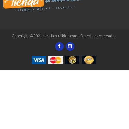
Copyright ©2021 tienda.redilkids.com - Derechos reservados.