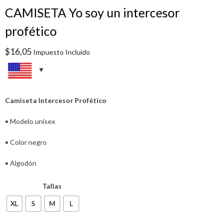
CAMISETA Yo soy un intercesor
profético
$
16,05
Impuesto Incluido
Camiseta Intercesor Profético
• Modelo unisex
• Color negro
• Algodón
Tallas
XL
S
M
L